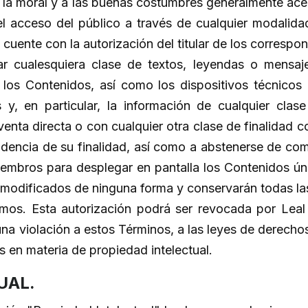
 a la moral y a las buenas costumbres generalmente ace
tir el acceso del público a través de cualquier modali
cuente con la autorización del titular de los correspon
ular cualesquiera clase de textos, leyendas o mensa
 los Contenidos, así como los dispositivos técnicos
y, en particular, la información de cualquier clase 
enta directa o con cualquier otra clase de finalidad co
encia de su finalidad, así como a abstenerse de come
iembros para desplegar en pantalla los Contenidos ú
 modificados de ninguna forma y conservarán todas la
smos. Esta autorización podrá ser revocada por Leal
na violación a estos Términos, a las leyes de derech
es en materia de propiedad intelectual.
UAL.