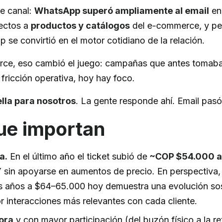
de canal:
WhatsApp superó ampliamente al email
en 
rectos a
productos y catálogos
del e-commerce, y per
se convirtió en el motor cotidiano de la relación.
rce, eso cambió el juego: campañas que antes tomaba
fricción operativa, hoy hay foco.
lla para nosotros
. La gente responde ahí. Email pas
ue importan
a.
En el último año el ticket subió de
~COP $54.000 a
 sin apoyarse en aumentos de precio. En perspectiva, 
s años a $64–65.000 hoy demuestra una evolución sos
 interacciones más relevantes con cada cliente.
ora
y con mayor participación (del buzón físico a la ret