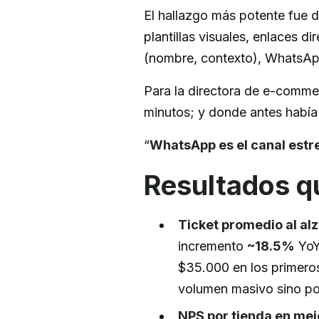
El hallazgo más potente fue 
plantillas visuales, enlaces di
(nombre, contexto), WhatsApp 
Para la directora de e-comme
minutos; y donde antes había 
“
WhatsApp es el canal estre
Resultados q
Ticket promedio al alz
incremento
~18.5%
YoY
$35.000 en los primero
volumen masivo sino por
NPS por tienda en mej