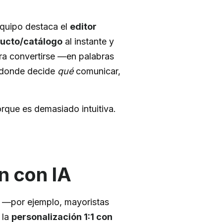
 equipo destaca el
editor
ducto/catálogo
al instante y
ra convertirse —en palabras
 donde decide
qué
comunicar,
rque es demasiado intuitiva.
n con IA
—por ejemplo, mayoristas
 la
personalización 1:1 con