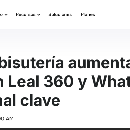
so
Recursos
Soluciones
Planes
 bisutería aument
on Leal 360 y Wh
al clave
00 AM