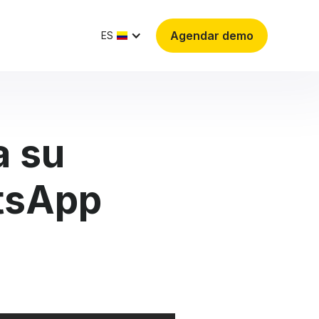
Agendar demo
ES
a su
atsApp