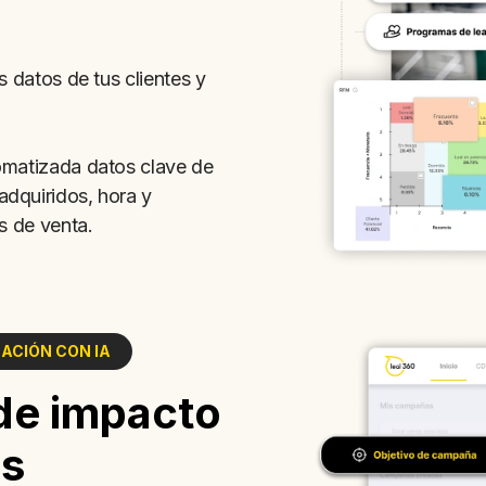
 datos de tus clientes y
omatizada datos clave de
dquiridos, hora y
s de venta.
ACIÓN CON IA
de impacto
as