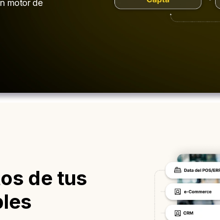
on motor de
tos de tus
ples