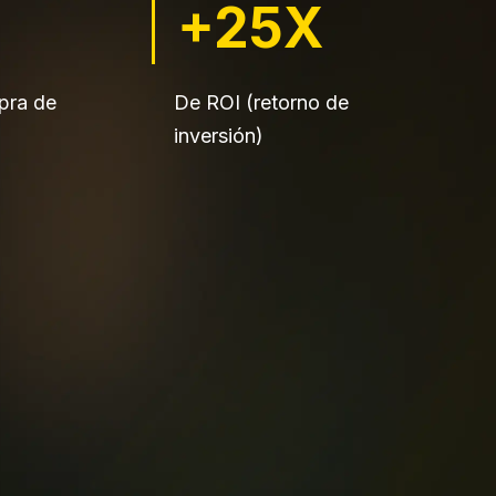
+25X
pra de
De ROI (retorno de
inversión)