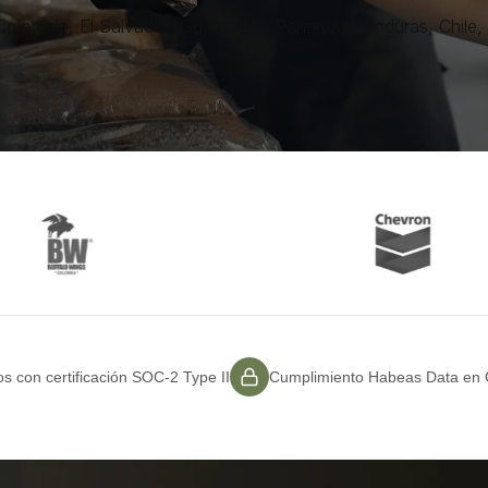
Colombia, El Salvador, Guatemala, Panamá, Honduras, Chile,
s con certificación SOC-2 Type II
Cumplimiento Habeas Data en 