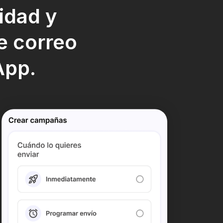
idad y
e
correo
App.