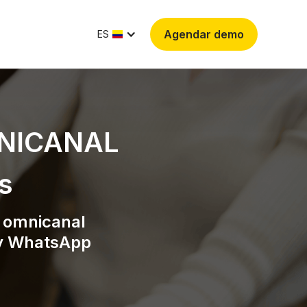
Agendar demo
ES
NICANAL
s
 omnicanal
 y WhatsApp