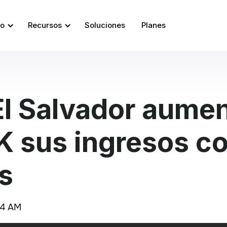
so
Recursos
Soluciones
Planes
l Salvador aumen
 sus ingresos c
s
34 AM