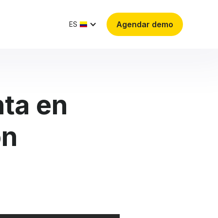
Agendar demo
ES
ta en
on