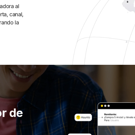
adora al
rta, canal,
rando la
or de