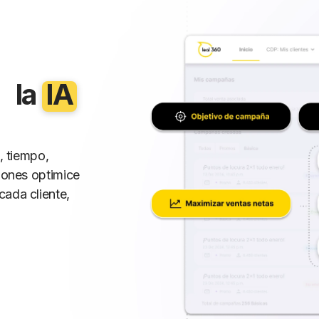
, la
IA
, tiempo,
siones optimice
cada cliente,