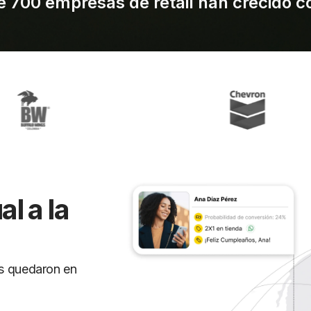
 700 empresas de retail han crecido c
l a la
s quedaron en