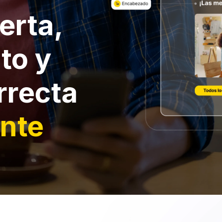
erta,
to y
rrecta
ente